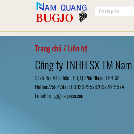
Trang chủ
/ Liên hệ
Công ty TNHH SX TM Nam
21/5 Bùi Văn Thêm, P9, Q. Phú Nhuận TPHCM
Hotline/Zalo/Viber: 0903925576/0972815574
Email: trung@naquaco.com