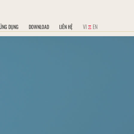
VI
Ξ
EN
ỨNG DỤNG
DOWNLOAD
LIÊN HỆ