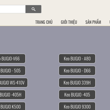
TRANG CHỦ
GIỚI THIỆU
SẢN PHẨM
o BUGJO-V66
Keo BUGJO - A80
 BUGJO - 505
Keo BUGJO - D66
Keo BUGJO WS-410V
Keo BUGJO 339H
 BUGJO -405H
Keo BUGJO -405
Keo BUGJO K500
Keo BUGJO 9300