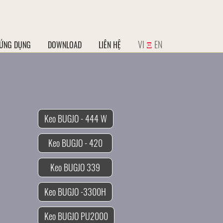
VI
Ξ
EN
ỨNG DỤNG
DOWNLOAD
LIÊN HỆ
Keo BUGJO - 444 W
Keo BUGJO - 420
Keo BUGJO 339
Keo BUGJO -3300H
Keo BUGJO PU2000