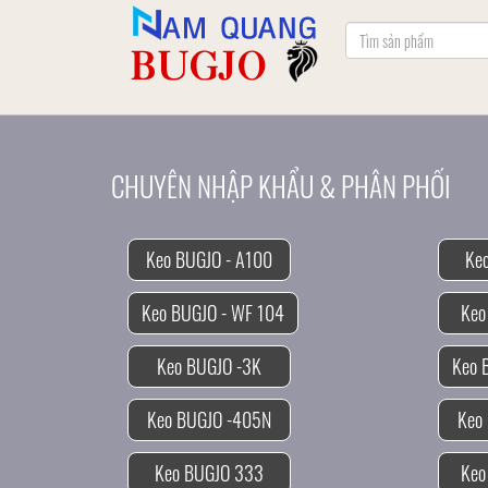
CHUYÊN NHẬP KHẨU & PHÂN PHỐI
Keo BUGJO - A100
Ke
Keo BUGJO - WF 104
Keo
Keo BUGJO -3K
Keo BUGJO -405N
Keo
Keo BUGJO 333