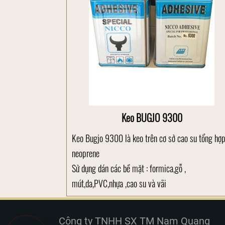
Keo BUGJO 9300
Keo Bugjo 9300 là keo trên cơ sở cao su tổng hợ
neoprene
Sử dụng dán các bề mặt : formica,gỗ ,
mút,da,PVC,nhựa ,cao su và vãi
Công ty TNHH SX TM Nam Quang