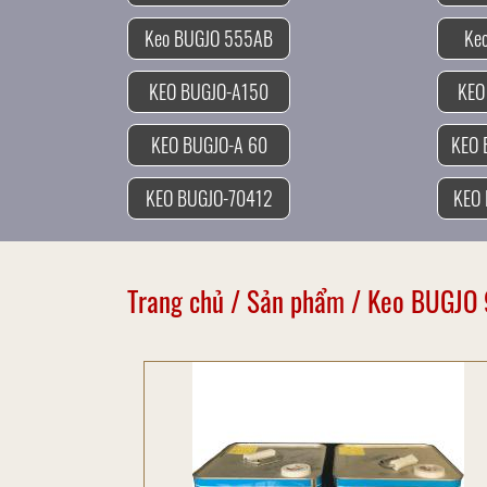
Keo BUGJO 555AB
KEO BUGJO-A150
KEO
KEO BUGJO-A 60
KEO 
KEO BUGJO-70412
KEO 
Trang chủ
/
Sản phẩm
/
Keo BUGJO