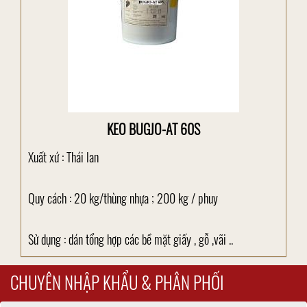
KEO BUGJO-AT 60S
Xuất xứ : Thái lan
Quy cách : 20 kg/thùng nhựa ; 200 kg / phuy
Sử dụng : dán tổng hợp các bề mặt giấy , gỗ ,vãi ..
CHUYÊN NHẬP KHẨU & PHÂN PHỐI