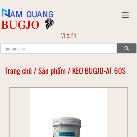
Toggl
naviga
VI
Ξ
EN
Trang chủ
/
Sản phẩm
/
KEO BUGJO-AT 60S