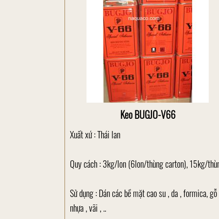
Keo BUGJO-V66
Xuất xứ : Thái lan
Quy cách : 3kg/lon (6lon/thùng carton), 15kg/thù
Sử dụng : Dán các bề mặt cao su , da , formica, gỗ 
nhựa , vãi , ..