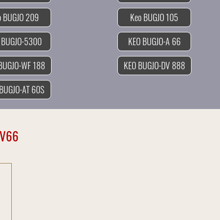
Keo BUGJO 209
Keo BUGJO 105
 BUGJO-5300
KEO BUGJO-A 66
BUGJO-WF 188
KEO BUGJO-DV 888
BUGJO-AT 60S
-V66