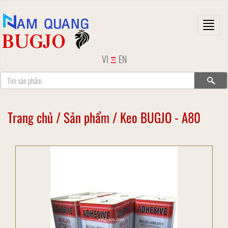
Toggl
naviga
VI
Ξ
EN
Trang chủ
/
Sản phẩm
/
Keo BUGJO - A80