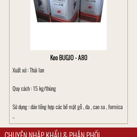
Keo BUGJO - A80
Xuất xứ : Thái lan
Quy cách : 15 kg/thùng
Sử dụng : dán tổng hợp các bề mặt gỗ , da , cao su , formica
..
CHUYÊN NHẬP KHẨU & PHÂN PHỐI